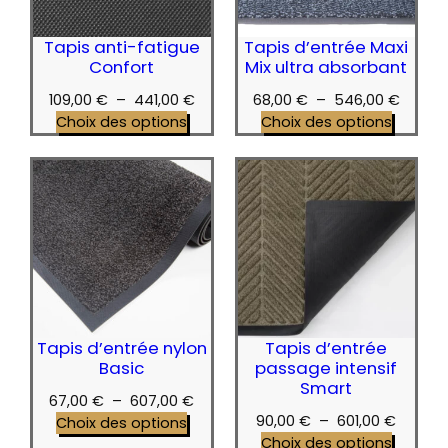
Tapis anti-fatigue
Tapis d’entrée Maxi
Confort
Mix ultra absorbant
Plage
Plage
109,00
€
–
441,00
€
68,00
€
–
546,00
€
de
de
Choix des options
Choix des options
prix :
prix :
109,00 €
68,00 
à
à
441,00 €
546,0
Tapis d’entrée nylon
Tapis d’entrée
Basic
passage intensif
Smart
Plage
67,00
€
–
607,00
€
Plage
90,00
€
–
601,00
€
de
Choix des options
de
Choix des options
prix :