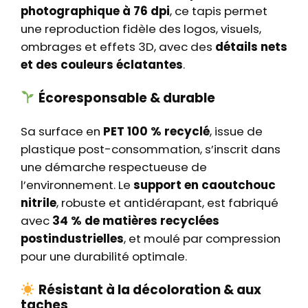
n
photographique à 76 dpi
, ce tapis permet
a
une reproduction fidèle des logos, visuels,
l
ombrages et effets 3D, avec des
détails nets
i
et des couleurs éclatantes
.
s
é
Écoresponsable & durable
C
o
Sa surface en
PET 100 % recyclé
, issue de
l
plastique post-consommation, s’inscrit dans
o
une démarche respectueuse de
r
l’environnement. Le
support en caoutchouc
f
nitrile
, robuste et antidérapant, est fabriqué
u
avec
34 % de matières recyclées
l
postindustrielles
, et moulé par compression
pour une durabilité optimale.
Résistant à la décoloration & aux
taches