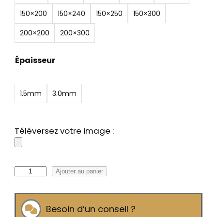
:
150×200
150×240
150×250
150×300
1
1
200×200
200×300
5
,
Épaisseur
0
0
1.5mm
3.0mm
€
à
1
Téléversez votre image :
2
7
6
q
Ajouter au panier
,
u
0
a
0
Besoin d’un conseil ?
n