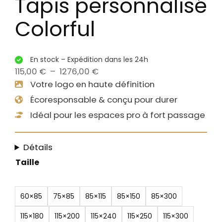
Tapis personnalisé
Colorful
En stock – Expédition dans les 24h
P
115,00
€
–
1276,00
€
l
Votre logo en haute définition
a
Écoresponsable & conçu pour durer
g
Idéal pour les espaces pro à fort passage
e
d
Détails
e
p
Taille
r
i
60×85
75×85
85×115
85×150
85×300
x
115×180
115×200
115×240
115×250
115×300