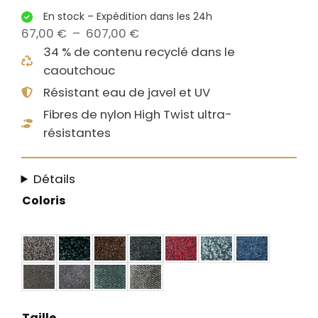
En stock – Expédition dans les 24h
P
67,00
€
–
607,00
€
l
34 % de contenu recyclé dans le
a
caoutchouc
g
Résistant eau de javel et UV
e
Fibres de nylon High Twist ultra-
d
résistantes
e
p
Détails
r
i
Coloris
x
:
6
7
,
Taille