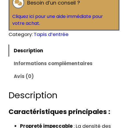
Besoin d’un conseil ?
n
t
Cliquez ici pour une aide immédiate pour
i
votre achat.
t
é
Category:
Tapis d’entrée
d
e
Description
T
a
Informations complémentaires
p
Avis (0)
i
s
d
Description
'
e
Caractéristiques principales :
n
t
Propreté impeccable
: La densité des