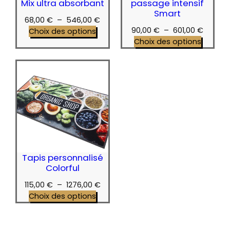
Mix ultra absorbant
passage intensif
Smart
Plage
68,00
€
–
546,00
€
Plage
90,00
€
–
601,00
€
de
Choix des options
de
Choix des options
prix :
prix :
68,00 €
90,00 
à
à
546,00 €
601,00 
Tapis personnalisé
Colorful
Plage
115,00
€
–
1276,00
€
de
Choix des options
prix :
115,00 €
à