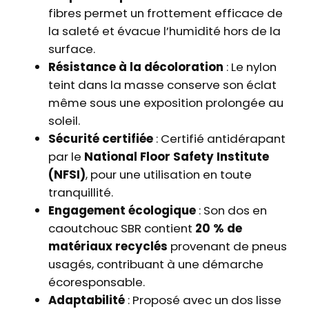
r
fibres permet un frottement efficace de
é
la saleté et évacue l’humidité hors de la
e
surface.
n
Résistance à la décoloration
: Le nylon
y
teint dans la masse conserve son éclat
l
même sous une exposition prolongée au
o
soleil.
n
Sécurité certifiée
: Certifié antidérapant
B
par le
National Floor Safety Institute
a
(NFSI)
, pour une utilisation en toute
s
tranquillité.
i
Engagement écologique
: Son dos en
c
caoutchouc SBR contient
20 % de
matériaux recyclés
provenant de pneus
usagés, contribuant à une démarche
écoresponsable.
Adaptabilité
: Proposé avec un dos lisse