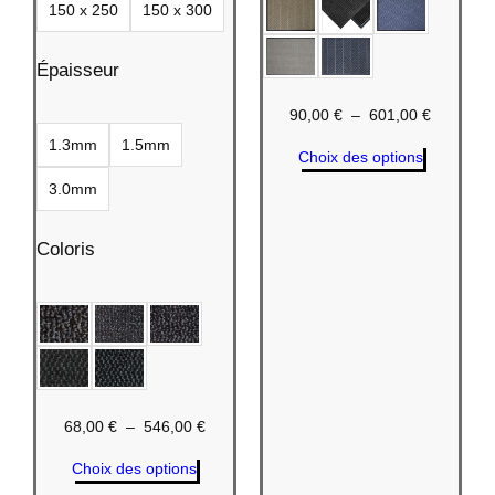
150 x 250
150 x 300
Épaisseur
Plage
90,00
€
–
601,00
€
de
1.3mm
1.5mm
Choix des options
prix :
90,00 €
3.0mm
à
601,00 €
Coloris
Plage
68,00
€
–
546,00
€
de
Choix des options
prix :