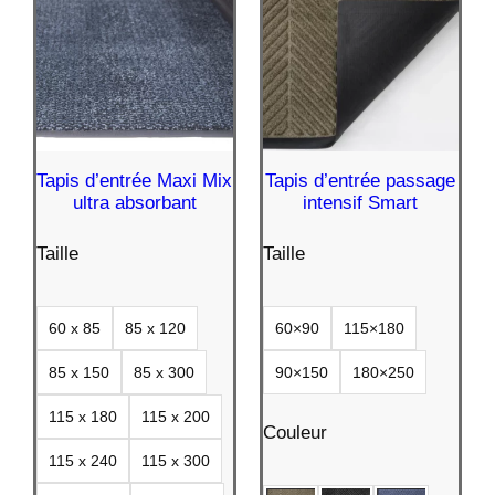
Tapis d’entrée Maxi Mix
Tapis d’entrée passage
ultra absorbant
intensif Smart
Taille
Taille
60 x 85
85 x 120
60×90
115×180
85 x 150
85 x 300
90×150
180×250
115 x 180
115 x 200
Couleur
115 x 240
115 x 300