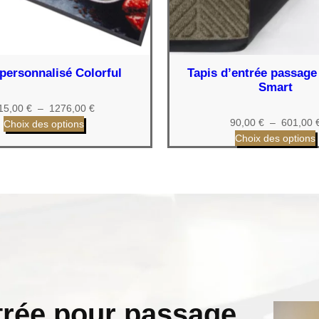
 personnalisé Colorful
Tapis d’entrée passage 
Smart
Plage
15,00
€
–
1276,00
€
90,00
€
–
601,00
de
Choix des options
Choix des options
prix :
115,00 €
à
1276,00 €
ntrée pour passage