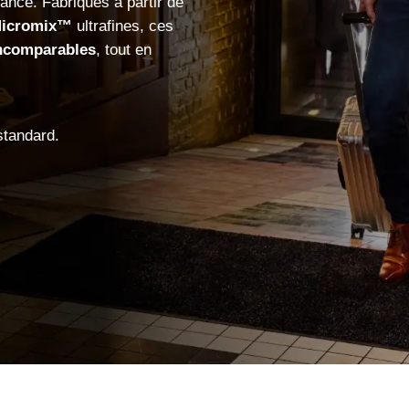
gance. Fabriqués à partir de
icromix™
ultrafines, ces
ncomparables
, tout en
standard.