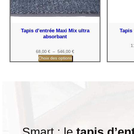
Tapis d’entrée Maxi Mix ultra
Tapis
absorbant
1
Plage
68,00
€
–
546,00
€
de
Choix des options
prix :
68,00 €
à
546,00 €
Smart : le
tapis d’e