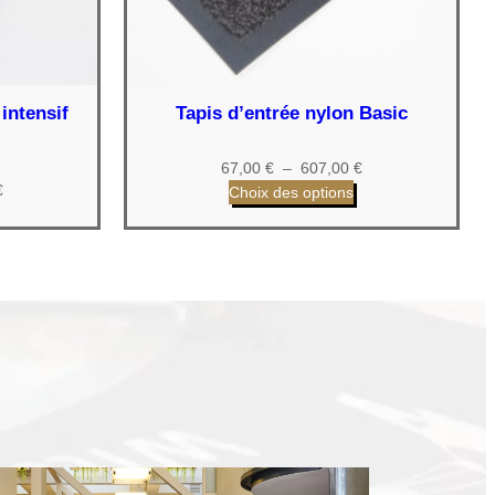
intensif
Tapis d’entrée nylon Basic
Plage
67,00
€
–
607,00
€
Plage
€
de
Choix des options
de
prix :
prix :
67,00 €
90,00 €
à
à
607,00 €
601,00 €