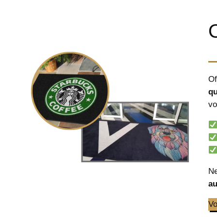
Of
qu
vo
Ne
au
Vo