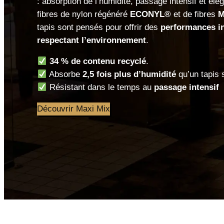
: absorption de l’humidité, passage intensif et élé
fibres de nylon régénéré
ECONYL®
et de fibres
M
tapis sont pensés pour offrir des
performances i
respectant l’environnement
.
34 % de contenu recyclé
.
Absorbe
2,5 fois plus d’humidité
qu’un tapis 
Résistant dans le temps au
passage intensif
Découvrir Maxi Mix