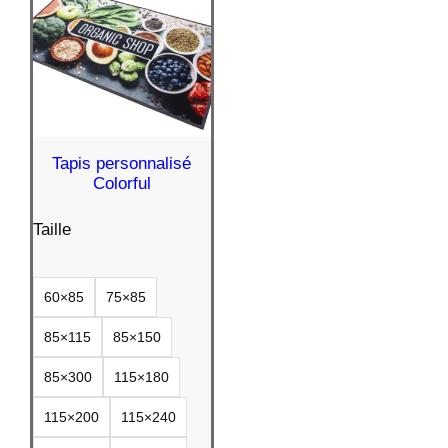
Tapis personnalisé
Colorful
Taille
60×85
75×85
85×115
85×150
85×300
115×180
115×200
115×240