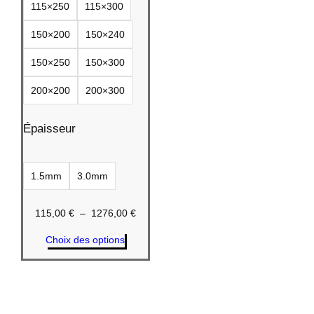
115×250
115×300
150×200
150×240
150×250
150×300
200×200
200×300
Épaisseur
1.5mm
3.0mm
Plage
115,00
€
–
1276,00
€
de
Choix des options
prix :
115,00 €
à
1276,00 €